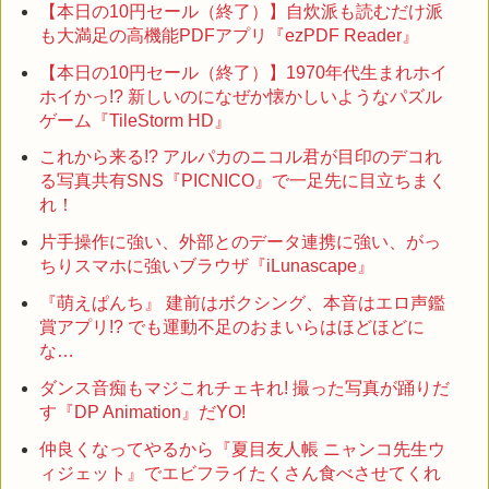
【本日の10円セール（終了）】自炊派も読むだけ派
も大満足の高機能PDFアプリ『ezPDF Reader』
【本日の10円セール（終了）】1970年代生まれホイ
ホイかっ!? 新しいのになぜか懐かしいようなパズル
ゲーム『TileStorm HD』
これから来る!? アルパカのニコル君が目印のデコれ
る写真共有SNS『PICNICO』で一足先に目立ちまく
れ！
片手操作に強い、外部とのデータ連携に強い、がっ
ちりスマホに強いブラウザ『iLunascape』
『萌えぱんち』 建前はボクシング、本音はエロ声鑑
賞アプリ!? でも運動不足のおまいらはほどほどに
な…
ダンス音痴もマジこれチェキれ! 撮った写真が踊りだ
す『DP Animation』だYO!
仲良くなってやるから『夏目友人帳 ニャンコ先生ウ
ィジェット』でエビフライたくさん食べさせてくれ