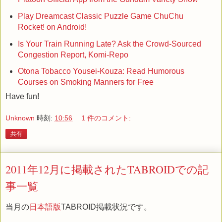
Play Dreamcast Classic Puzzle Game ChuChu
Rocket! on Android!
Is Your Train Running Late? Ask the Crowd-Sourced
Congestion Report, Komi-Repo
Otona Tobacco Yousei-Kouza: Read Humorous
Courses on Smoking Manners for Free
Have fun!
Unknown
時刻:
10:56
1 件のコメント:
共有
2011年12月に掲載されたTABROIDでの記
事一覧
当月の
日本語版
TABROID掲載状況です。