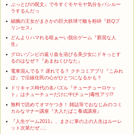
ぶっとびの呪文』で今すぐモヤモヤ気分をバシルー
ラするんだっ
細腕の王女がまさかの巨大鉄球で敵を粉砕『鉄Qプ
リンセス』
どんよりハマれる暗ぁ〜い脱出ゲーム『窮屈な人
生』
グロいゾンビの返り血を浴びる美少女にドキっとす
るのはなぜ？『あまねくひなた』
電車混んでる？ 遅れてる？ クチコミアプリ『こみれ
ぽ』で沿線住民の心がひとつになるかも？
ドリキャス時代の名パズル『チューチューロケッ
ト』はチューチューだけに中(チュー)毒性アリ!?
無料で読めてオマケつき！ 雑誌等でおなじみのコミ
カルなマナー講座『大人たばこ養成講座』
『人生ゲーム2011』、まさに掌の上の人生はルーレ
ット次第だぜ…。