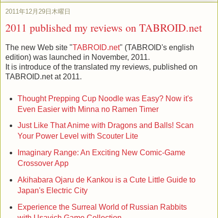
2011年12月29日木曜日
2011 published my reviews on TABROID.net
The new Web site "
TABROID.net
" (TABROID's english
edition) was launched in November, 2011.
It is introduce of the translated my reviews, published on
TABROID.net at 2011.
Thought Prepping Cup Noodle was Easy? Now it's
Even Easier with Minna no Ramen Timer
Just Like That Anime with Dragons and Balls! Scan
Your Power Level with Scouter Lite
Imaginary Range: An Exciting New Comic-Game
Crossover App
Akihabara Ojaru de Kankou is a Cute Little Guide to
Japan's Electric City
Experience the Surreal World of Russian Rabbits
with Usavich Game Collection