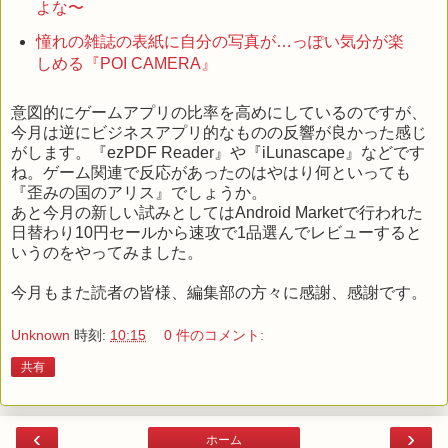
よな〜
憧れの雑誌の表紙に自分の写真が…っぽい気分が楽
しめる『POI CAMERA』
意図的にゲームアプリの比率を高めにしているのですが、
今月は逆にビジネスアプリ的なものの反響が良かった感じ
がします。『ezPDF Reader』や『iLunascape』などです
ね。ゲーム関連で反応があったのはやはり何といっても
『歪みの国のアリス』でしょうか。
あと今月の新しい試みとしてはAndroid Marketで行われた
日替わり10円セールから速攻で1品選んでレビューすると
いうのをやってみました。
今月もまた読者の皆様、編集部の方々に感謝、感謝です。
Unknown
時刻:
10:15
0 件のコメント:
共有
‹
›
ホーム