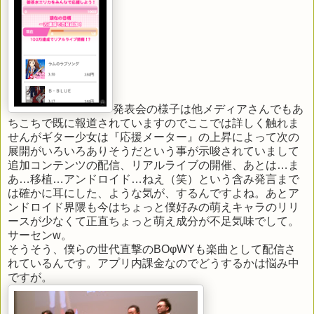
発表会の様子は他メディアさんでもあ
ちこちで既に報道されていますのでここでは詳しく触れま
せんがギター少女は『応援メーター』の上昇によって次の
展開がいろいろありそうだという事が示唆されていまして
追加コンテンツの配信、リアルライブの開催、あとは…ま
あ…移植…アンドロイド…ねえ（笑）という含み発言まで
は確かに耳にした、ような気が、するんですよね。あとア
ンドロイド界隈も今はちょっと僕好みの萌えキャラのリリ
ースが少なくて正直ちょっと萌え成分が不足気味でして。
サーセンw。
そうそう、僕らの世代直撃のBOφWYも楽曲として配信さ
れているんです。アプリ内課金なのでどうするかは悩み中
ですが。