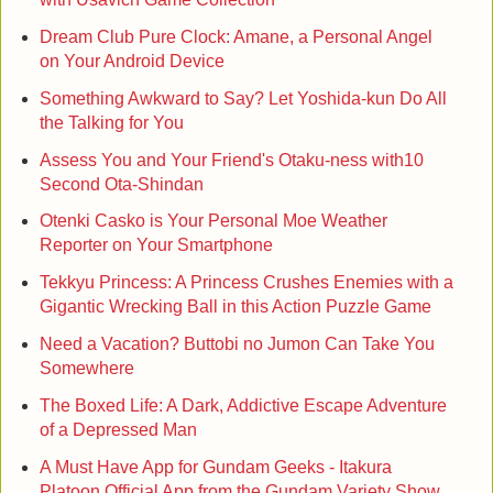
Dream Club Pure Clock: Amane, a Personal Angel
on Your Android Device
Something Awkward to Say? Let Yoshida-kun Do All
the Talking for You
Assess You and Your Friend's Otaku-ness with10
Second Ota-Shindan
Otenki Casko is Your Personal Moe Weather
Reporter on Your Smartphone
Tekkyu Princess: A Princess Crushes Enemies with a
Gigantic Wrecking Ball in this Action Puzzle Game
Need a Vacation? Buttobi no Jumon Can Take You
Somewhere
The Boxed Life: A Dark, Addictive Escape Adventure
of a Depressed Man
A Must Have App for Gundam Geeks - Itakura
Platoon Official App from the Gundam Variety Show