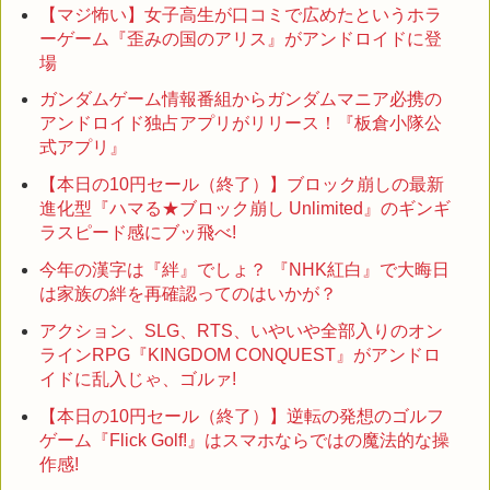
【マジ怖い】女子高生が口コミで広めたというホラ
ーゲーム『歪みの国のアリス』がアンドロイドに登
場
ガンダムゲーム情報番組からガンダムマニア必携の
アンドロイド独占アプリがリリース！『板倉小隊公
式アプリ』
【本日の10円セール（終了）】ブロック崩しの最新
進化型『ハマる★ブロック崩し Unlimited』のギンギ
ラスピード感にブッ飛べ!
今年の漢字は『絆』でしょ？ 『NHK紅白』で大晦日
は家族の絆を再確認ってのはいかが？
アクション、SLG、RTS、いやいや全部入りのオン
ラインRPG『KINGDOM CONQUEST』がアンドロ
イドに乱入じゃ、ゴルァ!
【本日の10円セール（終了）】逆転の発想のゴルフ
ゲーム『Flick Golf!』はスマホならではの魔法的な操
作感!