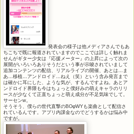
発表会の様子は他メディアさんでもあ
ちこちで既に報道されていますのでここでは詳しく触れま
せんがギター少女は『応援メーター』の上昇によって次の
展開がいろいろありそうだという事が示唆されていまして
追加コンテンツの配信、リアルライブの開催、あとは…ま
あ…移植…アンドロイド…ねえ（笑）という含み発言まで
は確かに耳にした、ような気が、するんですよね。あとア
ンドロイド界隈も今はちょっと僕好みの萌えキャラのリリ
ースが少なくて正直ちょっと萌え成分が不足気味でして。
サーセンw。
そうそう、僕らの世代直撃のBOφWYも楽曲として配信さ
れているんです。アプリ内課金なのでどうするかは悩み中
ですが。