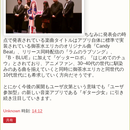
ちなみに発表会の時
点で発表されている楽曲タイトルはアプリ自体に標準で実
装されている御茶水エリカのオリジナル曲『Candy
Beat』、リリース同時配信の『ラムのラブソング』、
『B・BLUE』に加えて『ゲッターロボ』『はじめてのチュ
ウ』とされており、アニメファン、30~40代の世代に馴染
みのある曲を揃えていくと同時に御茶水エリカと同世代の
10代世代にも希求していく方向だそうです。
とにかく今後の展開もユーザ次第という意味でも『ユーザ
参加型』の新しい音楽アプリである『ギター少女』に引き
続き注目していきます。
Unknown
時刻:
14:12
共有