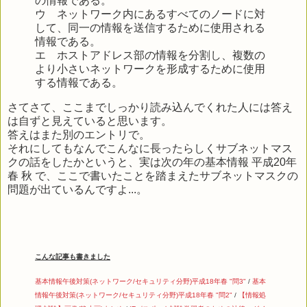
の情報である。
ウ ネットワーク内にあるすべてのノードに対
して、同一の情報を送信するために使用される
情報である。
エ ホストアドレス部の情報を分割し、複数の
より小さいネットワークを形成するために使用
する情報である。
さてさて、ここまでしっかり読み込んでくれた人には答え
は自ずと見えていると思います。
答えはまた別のエントリで。
それにしてもなんでこんなに長ったらしくサブネットマス
クの話をしたかというと、実は次の年の基本情報 平成20年
春 秋 で、ここで書いたことを踏まえたサブネットマスクの
問題が出ているんですよ...。
こんな記事も書きました
基本情報午後対策(ネットワーク/セキュリティ分野)平成18年春 "問3"
/
基本
情報午後対策(ネットワーク/セキュリティ分野)平成18年春 "問2"
/
【情報処