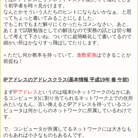
う初学者を時々見かけます。
なんとかそういう人たちのヒントにならないかなぁ、と思
ってちょっと書いてみることにしました。
でもこれでもまだ解りにくかったらゴメンなさい。あと、
あくまで試験勉強としての解法なので実務の話とは切り離
して考えて下さいね。ついでに超簡略化して書いてるので
細かい所はかなりすっ飛ばしてたりします。
※ ただし何か教本を持っていて、
進数変換
はできることが
前提ね！
IPアドレスのアドレスクラス(基本情報 平成19年 春 午前)
まず
IPアドレス
というのは端末(=ネットワークのなかにあ
るコンピュータ)に割り当てられるネットワーク上での住所
みたいなもん。言い換えるとIPアドレスを持っているコン
ピュータは何かしらのネットワークに所属しているわけで
す。
で、コンピュータが所属してるネットワークには大きなも
のもあれば小さなものもあるんです。