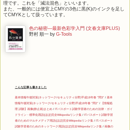
理です。これを「減法混色」といいます。
また、一般的には便宜上CMYの3色に黒(K)のインクを足し
てCMYKとして扱っています。
色の秘密―最新色彩学入門 (文春文庫PLUS)
野村 順一 by
G-Tools
こんな記事も書きました
基本情報午後対策(ネットワーク/セキュリティ分野)平成18年春 "問3"
/
基本
情報午後対策(ネットワーク/セキュリティ分野)平成18年春 "問2"
/
【情報処
理 試験】画像(静止画)まとめ
/
ITパスポート試験学習者のための法律・ガイ
ドライン・標準化用語(ほぼ)完全Wikipediaリンク集
/
ITパスポート試験学習
者のためのマルチメディア用語(ほぼ)完全Wikipediaリンク集
/
ITパスポート
試験学習者のためのネットワーク用語(ほぼ)完全Wikipediaリンク集
/
画像の