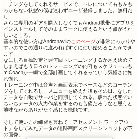
ーチングをしてくれるサービスで、トレについて右も左も
わからない状態の僕は迷わずユーザ登録しました。無料だ
し。
さらに専用のギアを購入しなくてもAndroid携帯にアプリを
インストールしてそのままワークに使えるという点がうれ
しいところ。
基本的な使い方はAndronaviの
このページ
が非常にわかりや
すいのでこの通りに進めればすぐに使い始めることができ
ます。
なにしろ目標設定と週何回トレーニングするかさえ決めて
しまえばもう日々のトレーニングの内容もスケジュールも
miCoachが一瞬で全部計画してくれるっていう気軽さに惚
れ惚れ。
トレーニング中は音声と画面表示でペースなどのコーチン
グをしてくれるし、メニューを終えた後もその日こなした
データを自動でサーバと同期してくれる。疲れた状態でい
ちいちデータの入力作業をするのも苦痛だろうなと思うと
地味ながらありがたく感じる機能です。
そして使い方の練習も兼ねて「アセスメント ワークアウ
ト」をしてみたデータの追跡画面スクリーンショットが下
の画像。