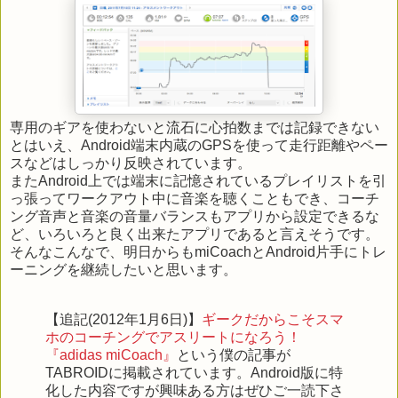
専用のギアを使わないと流石に心拍数までは記録できない
とはいえ、Android端末内蔵のGPSを使って走行距離やペー
スなどはしっかり反映されています。
またAndroid上では端末に記憶されているプレイリストを引
っ張ってワークアウト中に音楽を聴くこともでき、コーチ
ング音声と音楽の音量バランスもアプリから設定できるな
ど、いろいろと良く出来たアプリであると言えそうです。
そんなこんなで、明日からもmiCoachとAndroid片手にトレ
ーニングを継続したいと思います。
【追記(2012年1月6日)】
ギークだからこそスマ
ホのコーチングでアスリートになろう！
『adidas miCoach』
という僕の記事が
TABROIDに掲載されています。Android版に特
化した内容ですが興味ある方はぜひご一読下さ