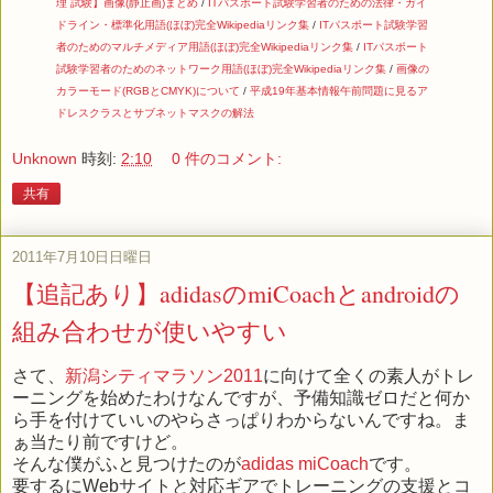
理 試験】画像(静止画)まとめ
/
ITパスポート試験学習者のための法律・ガイ
ドライン・標準化用語(ほぼ)完全Wikipediaリンク集
/
ITパスポート試験学習
者のためのマルチメディア用語(ほぼ)完全Wikipediaリンク集
/
ITパスポート
試験学習者のためのネットワーク用語(ほぼ)完全Wikipediaリンク集
/
画像の
カラーモード(RGBとCMYK)について
/
平成19年基本情報午前問題に見るア
ドレスクラスとサブネットマスクの解法
Unknown
時刻:
2:10
0 件のコメント:
共有
2011年7月10日日曜日
【追記あり】adidasのmiCoachとandroidの
組み合わせが使いやすい
さて、
新潟シティマラソン2011
に向けて全くの素人がトレ
ーニングを始めたわけなんですが、予備知識ゼロだと何か
ら手を付けていいのやらさっぱりわからないんですね。ま
ぁ当たり前ですけど。
そんな僕がふと見つけたのが
adidas miCoach
です。
要するにWebサイトと対応ギアでトレーニングの支援とコ