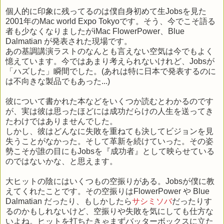
個人的に印象に残ってるのは僕自身初めて生Jobsを見た
2001年のMac world Expo Tokyoです。そう、今でこそ語る
者も少なくなりましたがiMac FlowerPower、Blue
Dalmatian が発表された現場です。
あの基調講演ラストのなんとも言えない空気は今でもよく
憶えています。今ではあまり考えられないけれど、Jobsが
「ハズした」瞬間でした。(あれは特に日本で発表するのに
は不向きな製品でもあった...)
彼について書かれた本などをいくつか読むとわかるのです
が、実は彼は思ったほどには成功だらけの人生を送ってき
たわけではありませんでした。
しかし、彼はどんなに失敗を重ねても決してビジョンを見
失うことがなかった。そして革新を続けていった。その姿
勢こそが誰の目にもJobsを『成功者』として映らせている
のではないかな、と思えます。
大ヒットの陰にはいくつもの空振りがある。Jobsが僕に教
えてくれたことです。その空振りはFlowerPower や Blue
Dalmatian だったり、もしかしたら
サシミソバ
だったりす
るのかもしれないけど、空振りや失敗を気にしても仕方な
いよね。ヒットを打ちたきゃまずバッターボックスに立た