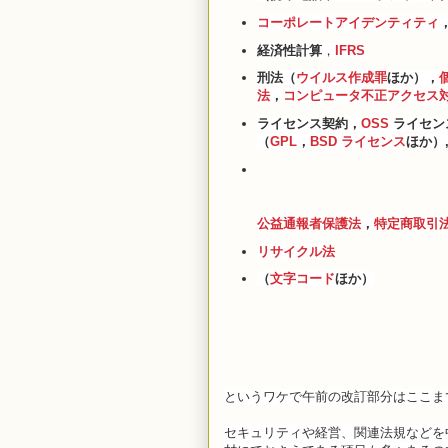
コーポレートアイデンティティ
経
済性計算
，
IFRS
刑法（
ウイルス作成罪
ほか），
法
，
コンピュータ不正アクセス
ライセンス契約，
OSS
ライセン
（
GPL
，
BSD ライセンス
ほか）
公益通報者保護法
，
特定商取引
リ
サイクル法
（
文字コード
ほか）
というワケで午前の改訂部分はここま
セキュリティや経営、関連法規などを