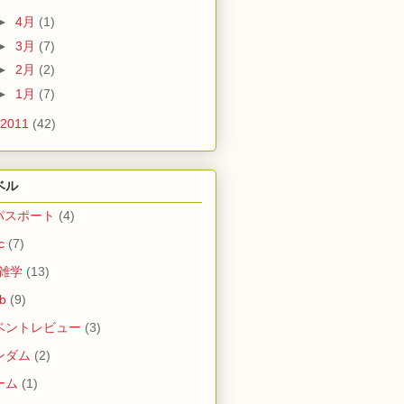
►
4月
(1)
►
3月
(7)
►
2月
(2)
►
1月
(7)
2011
(42)
ベル
Tパスポート
(4)
c
(7)
C雑学
(13)
b
(9)
ベントレビュー
(3)
ンダム
(2)
ーム
(1)