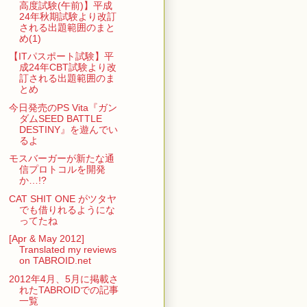
高度試験(午前)】平成
24年秋期試験より改訂
される出題範囲のまと
め(1)
【ITパスポート試験】平
成24年CBT試験より改
訂される出題範囲のま
とめ
今日発売のPS Vita『ガン
ダムSEED BATTLE
DESTINY』を遊んでい
るよ
モスバーガーが新たな通
信プロトコルを開発
か…!?
CAT SHIT ONE がツタヤ
でも借りれるようにな
ってたね
[Apr & May 2012]
Translated my reviews
on TABROID.net
2012年4月、5月に掲載さ
れたTABROIDでの記事
一覧