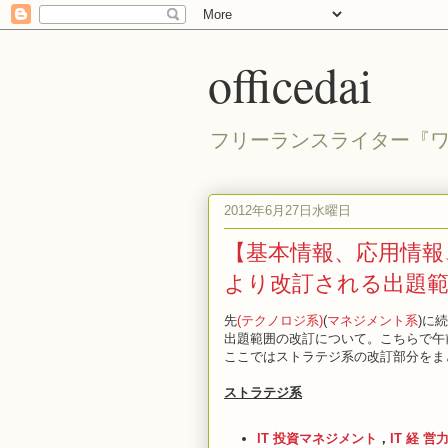
officedai
フリーランスライター『
2012年6月27日水曜日
【基本情報、応用情報、
より改訂される出題範囲
先
(テクノロジ系)
(
マネジメント系
)に
出題範囲の改訂について。こちらで午
ここではストラテジ系の改訂部分をま
ストラテジ系
IT 投資マネジメント
，
IT 経
営