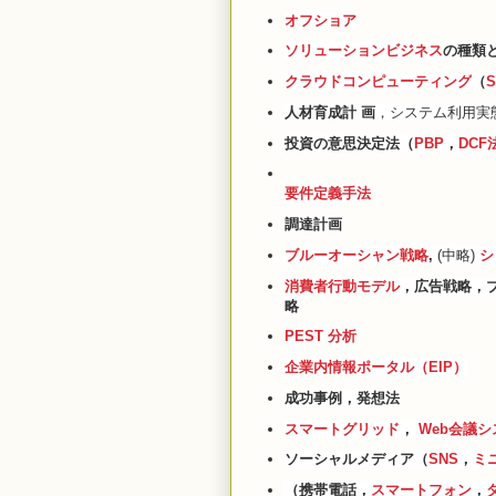
オフショア
ソリューションビジネス
の種類
クラウドコンピューティング
（
S
人材育成計
画
，システム利用実
投資の意思決定法（
PBP
，
DCF
要件定義手法
調達計画
ブルーオーシャン戦略
,
(中略)
シ
消費者行動モデル
，広告戦略，
略
PEST 分析
企業内情報ポータル（EIP）
成功事例，発想法
スマートグリッド
，
Web会議シ
ソーシャルメディア（
SNS
，
ミ
（携帯電話，
スマートフォン
，