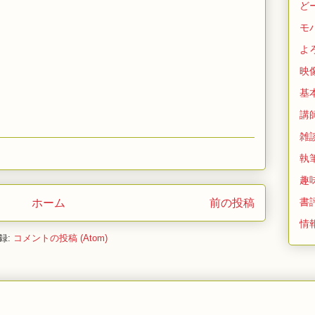
ど
モ
よ
映
基
講
雑
執
趣
書
ホーム
前の投稿
情
録:
コメントの投稿 (Atom)