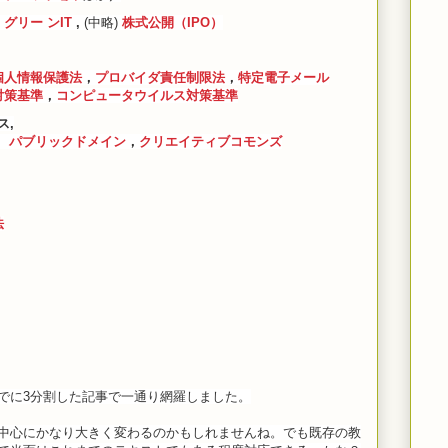
，
グリー
ンIT
,
(中略)
株式公開（IPO）
個人情報保護法
，
プロバイダ責任制限法
，
特定電子メール
対策基準
，
コンピュータウイルス対策基準
ス,
,
パブリックドメイン
，
クリエイティブコモンズ
法
でに3分割した記事で一通り網羅しました。
中心にかなり大きく変わるのかもしれませんね。でも既存の教