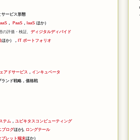
とサービス形態
aaS
，
PaaS
，
IaaS
ほか）
態の評価・検証,
ディジタルディバイド
法
ほか），
IT ポートフォリオ
ェアドサービス
，
インキュベータ
ブランド戦略，価格戦
ステム
，
ユビキタスコンピューティング
ニブログ
ほか),
ロングテール
タブレット端末
ほか）