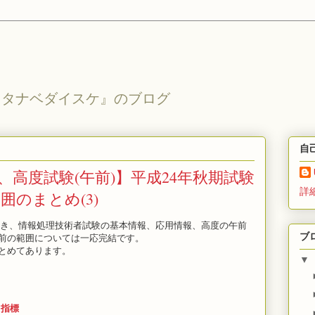
ワタナベダイスケ』のブログ
自
高度試験(午前)】平成24年秋期試験
詳
のまとめ(3)
続き、情報処理技術者試験の基本情報、応用情報、高度の午前
ブ
前の範囲については一応完結です。
とめてあります。
▼
力指標