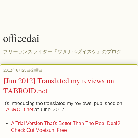
officedai
フリーランスライター『ワタナベダイスケ』のブログ
2012年6月29日金曜日
[Jun 2012] Translated my reviews on
TABROID.net
It's introducing the translated my reviews, published on
TABROID.net
at June, 2012.
A Trial Version That's Better Than The Real Deal?
Check Out Moetsun! Free